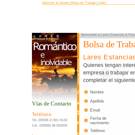
Atención al cliente
|
Bolsa de Trabajo
|
Links
Bienvenido a Lares Estancias & Pos
Bolsa de Trab
Lares Estancia
Quienes tengan interé
empresa o trabajar e
completar el siguiente
Nombre
Apellido
Vías de Contacto
Email
Teléfono
Fecha de
Tel. (00598-2) 901-9120
nacimiento
Cel.: (00598) 99 592009
Teléfono